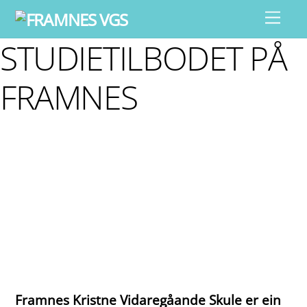
Skip
Men
to
STUDIETILBODET PÅ
content
FRAMNES
Framnes Kristne Vidaregåande Skule er ein