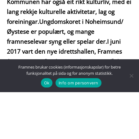
Kommunen har også eit rikt kulturliv, med ei
lang rekkje kulturelle aktivitetar, lag og
foreiningar.Ungdomskoret i Noheimsund/
Øystese er populært, og mange
framneselevar syng eller spelar der.I juni
2017 vart den nye idrettshallen, Framnes
Arena, opna. Satsinga er eit stort og viktig
Framnes brukar cookies (informasjonskapslar) for betre
løft for skulen. Hallen har mykje å by på!
funksjonalitet på sida og for anonym statistikk.
Ok
Info om personvern