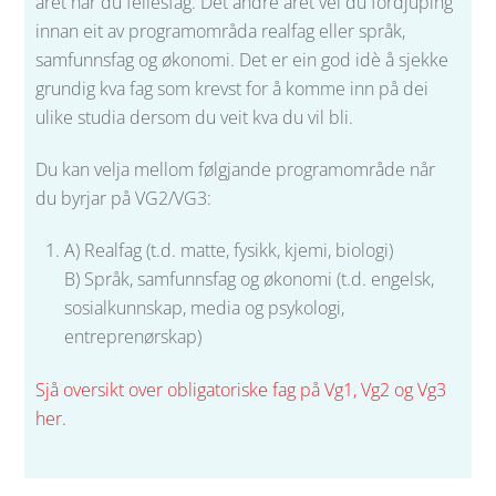
året har du fellesfag. Det andre året vel du fordjuping
innan eit av programområda realfag eller språk,
samfunnsfag og økonomi. Det er ein god idè å sjekke
grundig kva fag som krevst for å komme inn på dei
ulike studia dersom du veit kva du vil bli.
Du kan velja mellom følgjande programområde når
du byrjar på VG2/VG3:
A) Realfag (t.d. matte, fysikk, kjemi, biologi)
B) Språk, samfunnsfag og økonomi (t.d. engelsk,
sosialkunnskap, media og psykologi,
entreprenørskap)
Sjå oversikt over obligatoriske fag på Vg1, Vg2 og Vg3
her.