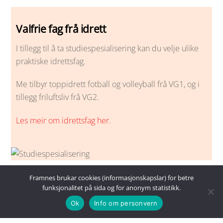
Valfrie fag frå idrett
I tillegg til å ta studiespesialisering kan du velje ulike
praktiske idrettsfag.
Me tilbyr toppidrett fotball og volleyball frå VG1, og i
tillegg friluftsliv frå VG2.
Les meir om idrettsfag her.
Framnes brukar cookies (informasjonskapslar) for betre
funksjonalitet på sida og for anonym statistikk.
Ok
Info om personvern